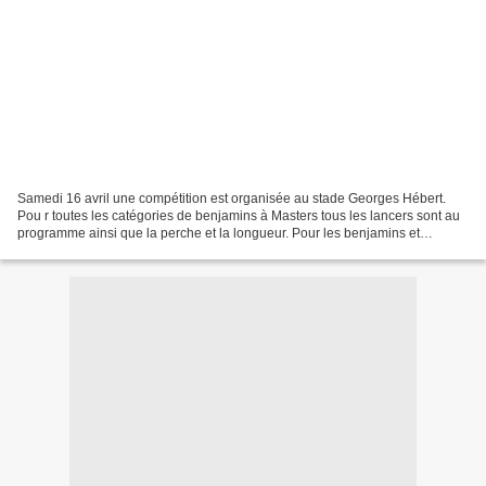
Samedi 16 avril une compétition est organisée au stade Georges Hébert.
Pou r toutes les catégories de benjamins à Masters tous les lancers sont au
programme ainsi que la perche et la longueur. Pour les benjamins et
minimes un 50m et un 1000m sont proposés...