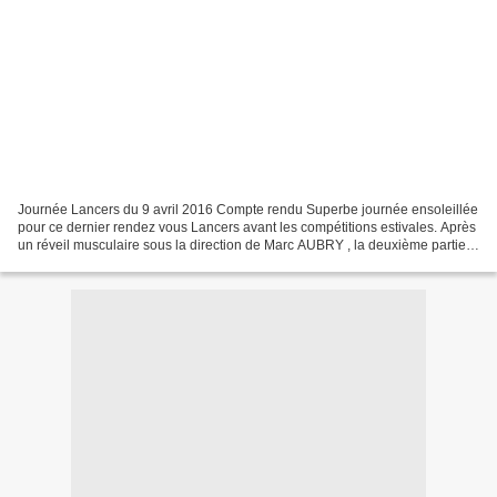
Journée Lancers du 9 avril 2016 Compte rendu Superbe journée ensoleillée
pour ce dernier rendez vous Lancers avant les compétitions estivales. Après
un réveil musculaire sous la direction de Marc AUBRY , la deuxième partie
fut consacrée aux lancers proprement...