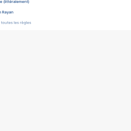
e (littéralement)
im Rayan
 toutes les règles
s les jeux vidéo
us choquant de Rockstar ? - Le scandale BULLY
e plus moche de Steam
du RÊVE tourne au CAUCHEMAR
pendant 8 heures
it… à tort
umiliés par un jeu vidéo
ire - Final Fantasy 8
ti un empire - Age of Empires
story DOFUS