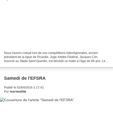
Nous l'avons cotoyé lors de nos compétitions interrégionales, ancien
président de la ligue de Picardie, Juge Arbitre Fédéral, Jacques Clin,
licencié au Stade Saint Quentin, est décédé ce matin à l'âge de 68 ans. Les
dernières personnes qui l'avaient rencontré...
Samedi de l'EFSRA
Publié le 02/04/2016 à 17:41
Par
marneathle