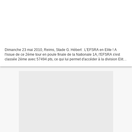
Dimanche 23 mai 2010, Reims, Stade G. Hébert : L'EFSRA en Elite ! A
l'issue de ce 2ème tour en poule finale de la Nationale 1A, l'EFSRA s'est
classée 2ème avec 57494 pts, ce qui lui permet d'accéder à la division Elite.
Belle performance pour ce club...