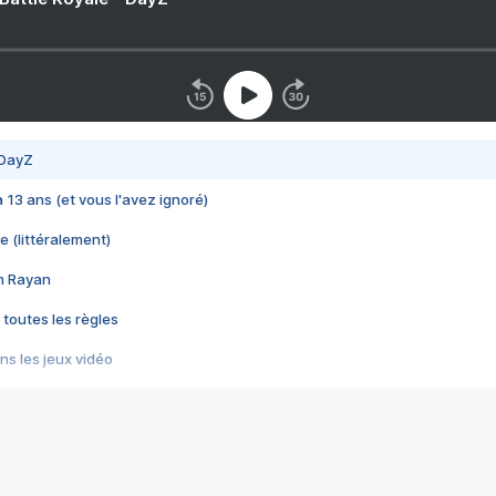
 DayZ
 a 13 ans (et vous l'avez ignoré)
e (littéralement)
im Rayan
 toutes les règles
s les jeux vidéo
us choquant de Rockstar ? - Le scandale BULLY
e plus moche de Steam
du RÊVE tourne au CAUCHEMAR