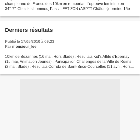
championne de France des 10km en remportant l'épreuve féminine en
34'17". Chez les hommes, Pascal FETIZON (ASPTT Châlons) termine 15è
en 31'46", Antoine MARTINET (EFSRA) est 48è en...
Derniers résultats
Publié le 17/05/2010 à 09:23
Par
monsieur_lee
10km de Bezannes (16 mai, Hors Stade) : Resultats Kid's Athlé d'Epernay
(15 mai, Animation Jeunes) : Participation Challenges de la Ville de Reims
(2 mai, Stade) : Resultats Corrida de Saint-Brice-Courcelles (11 avril, Hors
Stade) : Resultats