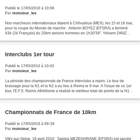
Publié le 17/05/2010 à 10:06
Par
monsieur_lee
Nos marcheurs internationaux étaient à Chihuahua (MEX), les 15 et 16 mai,
pour la coupe du Monde de marche : Antonin BOYEZ (EFSRA) a terminé
43è (2è Français) du 20km seniors hommes en 1h30'39". Yohann DINIZ
(EFSRA) a dû abandonné sur blessure.Sur le...
Interclubs 1er tour
Publié le 17/05/2010 à 10:02
Par
monsieur_lee
La période des championnats de France Interclubs a repris. Le tour de
brassage pour la N1 et la N2 a eu lieu à Reims le 9 mai. A l'issue de ce 1er
tour, l'E.F.S. Reims Athlétisme a réalisé le meilleur total de points de la N1A
(57375 pts, record du club),...
Championnats de France de 10km
Publié le 17/05/2010 à 09:39
Par
monsieur_lee
Vitry-sur-Seine, 18 avril 2010 : Samira MEZEGHRANE (EFSRA) est sacrée