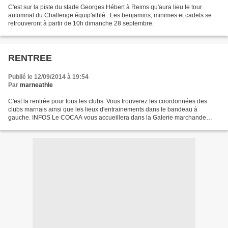
C'est sur la piste du stade Georges Hébert à Reims qu'aura lieu le tour
automnal du Challenge équip'athlé . Les benjamins, minimes et cadets se
retrouveront à partir de 10h dimanche 28 septembre.
RENTREE
Publié le 12/09/2014 à 19:54
Par
marneathle
C'est la rentrée pour tous les clubs. Vous trouverez les coordonnées des
clubs marnais ainsi que les lieux d'entrainements dans le bandeau à
gauche. INFOS Le COCAA vous accueillera dans la Galerie marchande
Croix Dampierre dans le cadre du Festival des...