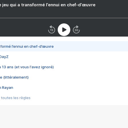
e jeu qui a transformé l’ennui en chef-d’œuvre
nsformé l’ennui en chef-d’œuvre
 DayZ
 a 13 ans (et vous l'avez ignoré)
e (littéralement)
im Rayan
 toutes les règles
s les jeux vidéo
us choquant de Rockstar ? - Le scandale BULLY