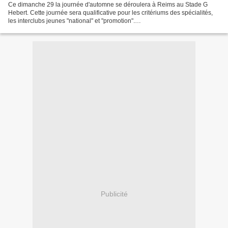
Ce dimanche 29 la journée d'automne se déroulera à Reims au Stade G
Hebert. Cette journée sera qualificative pour les critériums des spécialités,
les interclubs jeunes "national" et "promotion".
Horaire_interclubs_29_09_2013
Publicité