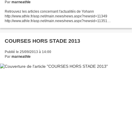
Par
marneathle
Retrouvez les articles concernant l'actualités de Yohann
http://www.athle.fr/asp.net/main.news/news.aspx?newsid=11349
http://www.athle.fr/asp.net/main.news/news.aspx?newsid=11351
http://www.vo2.fr/actualite/athletisme-yohann-diniz-quitte-son-coach-pa...
COURSES HORS STADE 2013
Publié le 25/09/2013 à 14:00
Par
marneathle