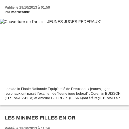
Publié le 29/10/2013 à 01:59
Par
marneathle
Lors de la Finale Nationale Equip'athlé de Dreux deux jeunes juges
régionaux ont passé l'examen de "jeune juge fédéral" . Corentin BUISSON
(EFSRA/ASSBCA) et Antoine GEORGES (EFSRA)ont été reçu. BRAVO a ces
jeunes, ce sont les premiers champenois a accéder...
LES MINIMES FILLES EN OR
Publié le 28/10/2013 à 11:59