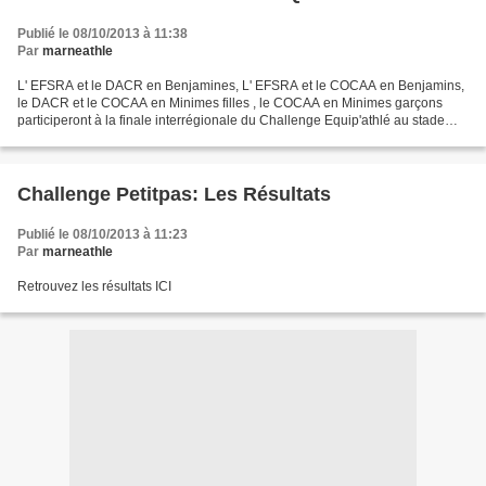
Publié le 08/10/2013 à 11:38
Par
marneathle
L' EFSRA et le DACR en Benjamines, L' EFSRA et le COCAA en Benjamins,
le DACR et le COCAA en Minimes filles , le COCAA en Minimes garçons
participeront à la finale interrégionale du Challenge Equip'athlé au stade
des Frères Lauvaux à Châlons en Champagne...
Challenge Petitpas: Les Résultats
Publié le 08/10/2013 à 11:23
Par
marneathle
Retrouvez les résultats ICI