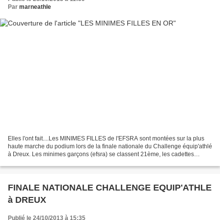
Par
marneathle
Elles l'ont fait....Les MINIMES FILLES de l'EFSRA sont montées sur la plus
haute marche du podium lors de la finale nationale du Challenge équip'athlé
à Dreux. Les minimes garçons (efsra) se classent 21ème, les cadettes
(efsra) 22ème et les cadets (efsra)...
FINALE NATIONALE CHALLENGE EQUIP'ATHLE
à DREUX
Publié le 24/10/2013 à 15:35