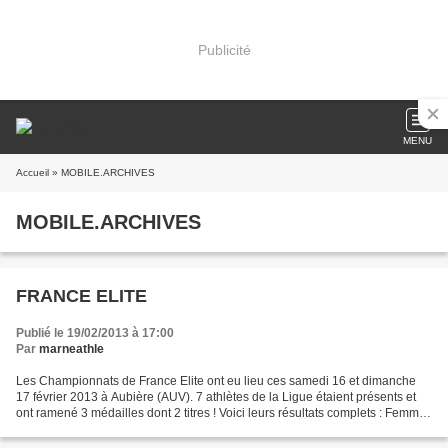
Publicité
MENU
Accueil
» MOBILE.ARCHIVES
MOBILE.ARCHIVES
FRANCE ELITE
Publié le 19/02/2013 à 17:00
Par
marneathle
Les Championnats de France Elite ont eu lieu ces samedi 16 et dimanche
17 février 2013 à Aubière (AUV). 7 athlètes de la Ligue étaient présents et
ont ramené 3 médailles dont 2 titres ! Voici leurs résultats complets : Femmes
: - Amandine ELARD (DAC Reims)...