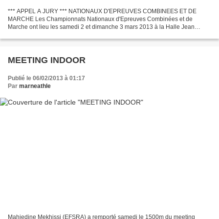
*** APPEL A JURY *** NATIONAUX D'EPREUVES COMBINEES ET DE
MARCHE Les Championnats Nationaux d'Epreuves Combinées et de
Marche ont lieu les samedi 2 et dimanche 3 mars 2013 à la Halle Jean
Poczobut du CREPS de Reims. Suite à la demande URGENTE de la FFA,...
MEETING INDOOR
Publié le 06/02/2013 à 01:17
Par
marneathle
Mahiedine Mekhissi (EFSRA) a remporté samedi le 1500m du meeting