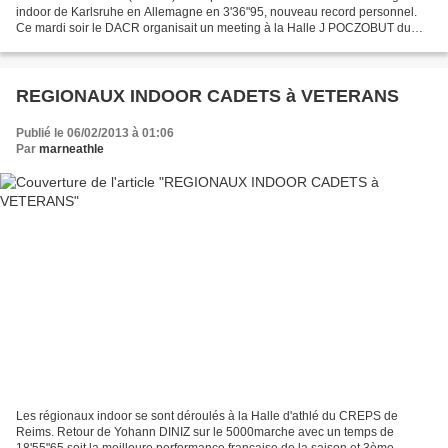
indoor de Karlsruhe en Allemagne en 3'36"95, nouveau record personnel.
Ce mardi soir le DACR organisait un meeting à la Halle J POCZOBUT du
CREPS de REIMS. Teddy Tinmar (EFSRA) établit un...
REGIONAUX INDOOR CADETS à VETERANS
Publié le 06/02/2013 à 01:06
Par
marneathle
Les régionaux indoor se sont déroulés à la Halle d'athlé du CREPS de
Reims. Retour de Yohann DINIZ sur le 5000marche avec un temps de