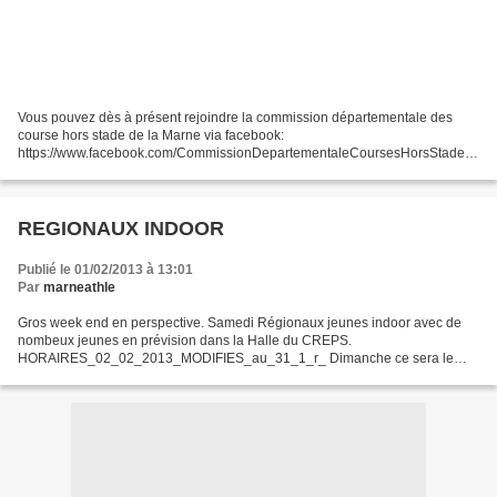
Vous pouvez dès à présent rejoindre la commission départementale des
course hors stade de la Marne via facebook:
https://www.facebook.com/CommissionDepartementaleCoursesHorsStade5
1 Vous y trouverez toutes les infos et actualités des courses hors stade...
REGIONAUX INDOOR
Publié le 01/02/2013 à 13:01
Par
marneathle
Gros week end en perspective. Samedi Régionaux jeunes indoor avec de
nombeux jeunes en prévision dans la Halle du CREPS.
HORAIRES_02_02_2013_MODIFIES_au_31_1_r_ Dimanche ce sera le
tour des cadets et +. HORAIRES_03__02__2013