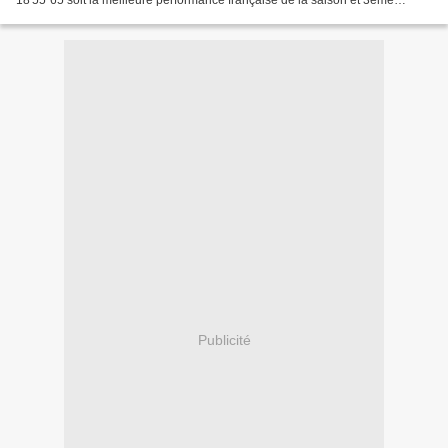
18'55"65 soit la meilleure performance française de la saison et 3ème
performance mondiale. Tous les résultats
Publicité