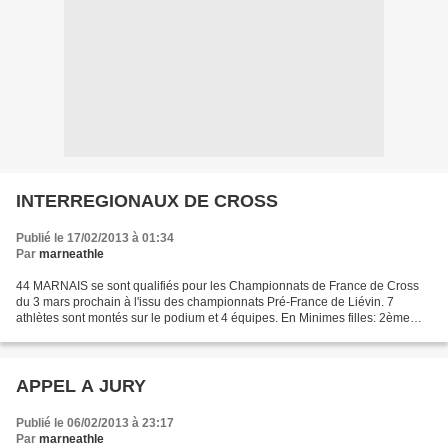
INTERREGIONAUX DE CROSS
Publié le 17/02/2013 à 01:34
Par
marneathle
44 MARNAIS se sont qualifiés pour les Championnats de France de Cross
du 3 mars prochain à l'issu des championnats Pré-France de Liévin. 7
athlètes sont montés sur le podium et 4 équipes. En Minimes filles: 2ème
place pour Cécile LEJEUNE (EFSRA) En Cadette:3ème...
APPEL A JURY
Publié le 06/02/2013 à 23:17
Par
marneathle