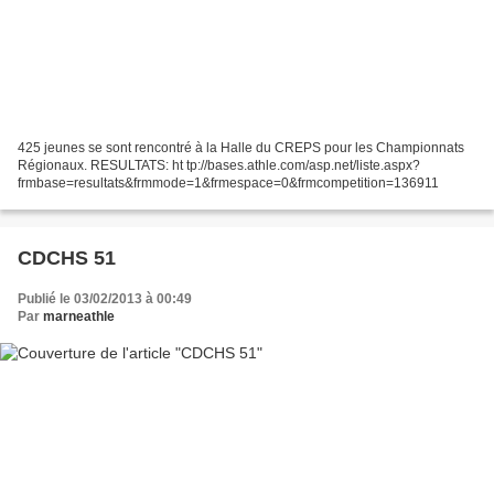
425 jeunes se sont rencontré à la Halle du CREPS pour les Championnats
Régionaux. RESULTATS: ht tp://bases.athle.com/asp.net/liste.aspx?
frmbase=resultats&frmmode=1&frmespace=0&frmcompetition=136911
CDCHS 51
Publié le 03/02/2013 à 00:49
Par
marneathle