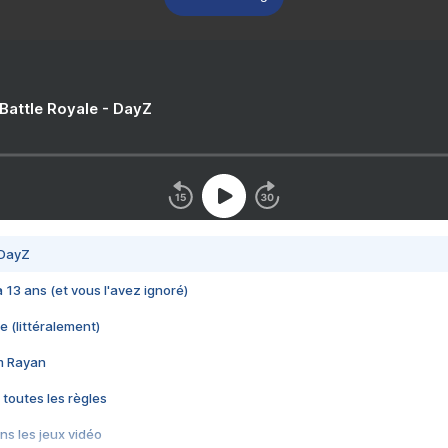
 Battle Royale - DayZ
 DayZ
 a 13 ans (et vous l'avez ignoré)
e (littéralement)
im Rayan
 toutes les règles
s les jeux vidéo