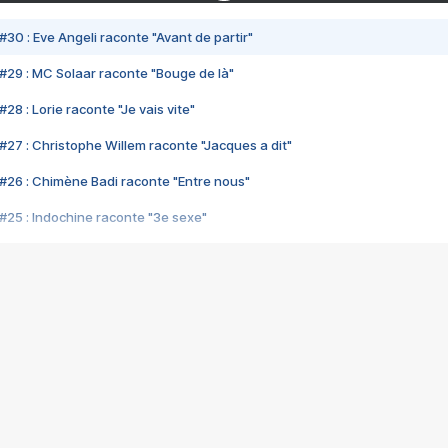
#30 : Eve Angeli raconte "Avant de partir"
#29 : MC Solaar raconte "Bouge de là"
28 : Lorie raconte "Je vais vite"
#27 : Christophe Willem raconte "Jacques a dit"
#26 : Chimène Badi raconte "Entre nous"
#25 : Indochine raconte "3e sexe"
#24 : Zaho raconte "C'est chelou"
#23 : Patrick Bruel raconte "Au café des délices"
#22 : Kyo raconte "Le chemin"
#21 : Nolwenn Leroy raconte "Cassé"
#20 : Patrick Hernandez raconte "Born to be alive"
#19 : Lorie raconte "Près de moi"