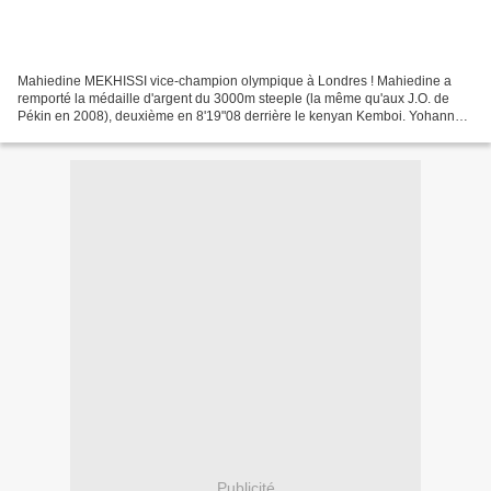
Mahiedine MEKHISSI vice-champion olympique à Londres ! Mahiedine a
remporté la médaille d'argent du 3000m steeple (la même qu'aux J.O. de
Pékin en 2008), deuxième en 8'19"08 derrière le kenyan Kemboi. Yohann
DINIZ a eu fort à faire sur un 50km marche...
Publicité