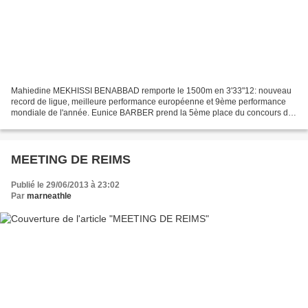
Mahiedine MEKHISSI BENABBAD remporte le 1500m en 3'33"12: nouveau
record de ligue, meilleure performance européenne et 9ème performance
mondiale de l'année. Eunice BARBER prend la 5ème place du concours de
longueur avec un saut à 6m17.
MEETING DE REIMS
Publié le 29/06/2013 à 23:02
Par
marneathle