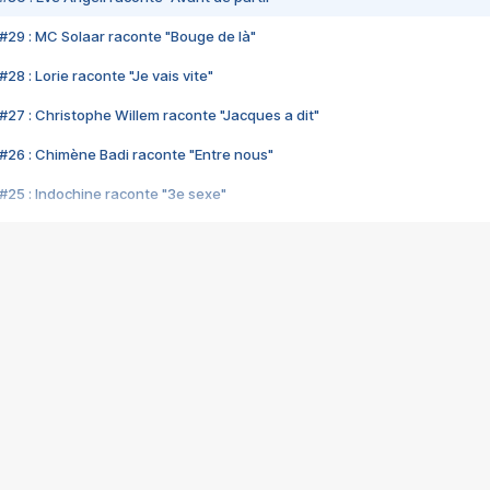
#29 : MC Solaar raconte "Bouge de là"
28 : Lorie raconte "Je vais vite"
#27 : Christophe Willem raconte "Jacques a dit"
#26 : Chimène Badi raconte "Entre nous"
#25 : Indochine raconte "3e sexe"
#24 : Zaho raconte "C'est chelou"
#23 : Patrick Bruel raconte "Au café des délices"
#22 : Kyo raconte "Le chemin"
#21 : Nolwenn Leroy raconte "Cassé"
#20 : Patrick Hernandez raconte "Born to be alive"
#19 : Lorie raconte "Près de moi"
#18 : Michael Jones raconte "A nos actes manqués" (avec Jean-Jacque