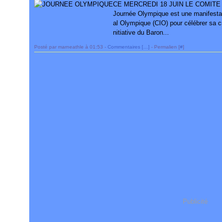
CE MERCREDI 18 JUIN LE COMITE
Journée Olympique est une manifestati
al Olympique (CIO) pour célébrer sa cré
nitiative du Baron...
Posté par marneathle à 01:53 -
Commentaires [
…
]
- Permalien [
#
]
Publicité