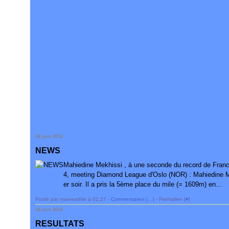
18 juin 2014
NEWS
Mahiedine Mekhissi , à une seconde du record de Franc
4, meeting Diamond League d'Oslo (NOR) : Mahiedine Mek
er soir. Il a pris la 5ème place du mile (= 1609m) en...
Posté par marneathle à 01:27 -
Commentaires [
…
]
- Permalien [
#
]
18 juin 2014
RESULTATS