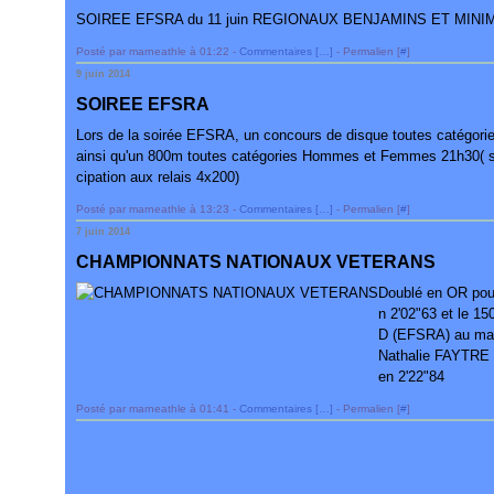
SOIREE EFSRA du 11 juin REGIONAUX BENJAMINS ET MINIM
Posté par marneathle à 01:22 -
Commentaires [
…
]
- Permalien [
#
]
9 juin 2014
SOIREE EFSRA
Lors de la soirée EFSRA, un concours de disque toutes catégo
ainsi qu'un 800m toutes catégories Hommes et Femmes 21h30( sus
cipation aux relais 4x200)
Posté par marneathle à 13:23 -
Commentaires [
…
]
- Permalien [
#
]
7 juin 2014
CHAMPIONNATS NATIONAUX VETERANS
Doublé en OR po
n 2'02"63 et le 1
D (EFSRA) au mar
Nathalie FAYTRE
en 2'22"84
Posté par marneathle à 01:41 -
Commentaires [
…
]
- Permalien [
#
]