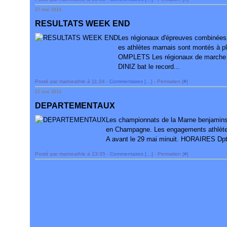
27 mai 2014
RESULTATS WEEK END
Les régionaux d'épreuves combinées
es athlètes marnais sont montés à p
OMPLETS Les régionaux de marche s
DINIZ bat le record...
Posté par marneathle à 11:34 -
Commentaires [
…
]
- Permalien [
#
]
21 mai 2014
DEPARTEMENTAUX
Les championnats de la Marne benjamins à
en Champagne. Les engagements athlètes e
A avant le 29 mai minuit. HORAIRES D
Posté par marneathle à 23:35 -
Commentaires [
…
]
- Permalien [
#
]