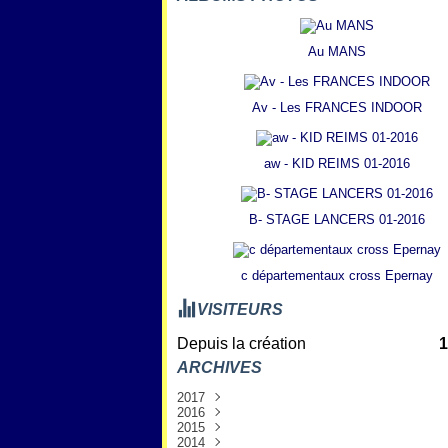
Au MANS
Av - Les FRANCES INDOOR
aw - KID REIMS 01-2016
B- STAGE LANCERS 01-2016
c départementaux cross Epernay
VISITEURS
Depuis la création
1
ARCHIVES
2017
2016
Janvier
(3)
2015
Décembre
(7)
2014
Novembre
Décembre
(6)
(8)