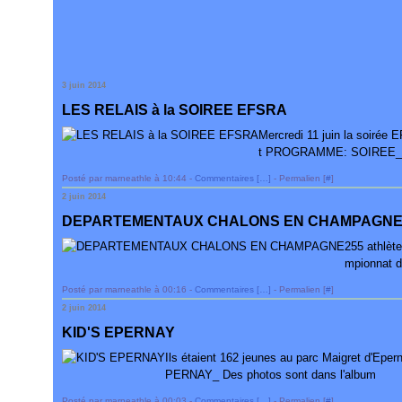
3 juin 2014
LES RELAIS à la SOIREE EFSRA
Mercredi 11 juin la soiré
t PROGRAMME: SOIREE_r
Posté par marneathle à 10:44 -
Commentaires [
…
]
- Permalien [
#
]
2 juin 2014
DEPARTEMENTAUX CHALONS EN CHAMPAGN
255 athlèt
mpionnat 
Posté par marneathle à 00:16 -
Commentaires [
…
]
- Permalien [
#
]
2 juin 2014
KID'S EPERNAY
Ils étaient 162 jeunes au parc Maigret d'Epe
PERNAY_ Des photos sont dans l'album
Posté par marneathle à 00:03 -
Commentaires [
…
]
- Permalien [
#
]