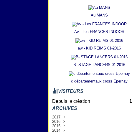
Au MANS
Av - Les FRANCES INDOOR
aw - KID REIMS 01-2016
B- STAGE LANCERS 01-2016
c départementaux cross Epernay
VISITEURS
Depuis la création
1
ARCHIVES
2017
2016
Janvier
(3)
2015
Décembre
(7)
2014
Novembre
Décembre
(6)
(8)