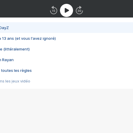
 DayZ
 a 13 ans (et vous l'avez ignoré)
e (littéralement)
im Rayan
 toutes les règles
s les jeux vidéo
us choquant de Rockstar ? - Le scandale BULLY
e plus moche de Steam
du RÊVE tourne au CAUCHEMAR
pendant 8 heures