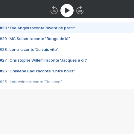
#30 : Eve Angeli raconte "Avant de partir"
#29 : MC Solaar raconte "Bouge de là"
28 : Lorie raconte "Je vais vite"
#27 : Christophe Willem raconte "Jacques a dit"
#26 : Chimène Badi raconte "Entre nous"
#25 : Indochine raconte "3e sexe"
#24 : Zaho raconte "C'est chelou"
#23 : Patrick Bruel raconte "Au café des délices"
#22 : Kyo raconte "Le chemin"
#21 : Nolwenn Leroy raconte "Cassé"