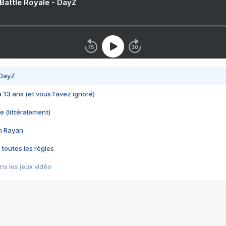
 Battle Royale - DayZ
 DayZ
 a 13 ans (et vous l'avez ignoré)
e (littéralement)
im Rayan
 toutes les règles
s les jeux vidéo
us choquant de Rockstar ? - Le scandale BULLY
e plus moche de Steam
du RÊVE tourne au CAUCHEMAR