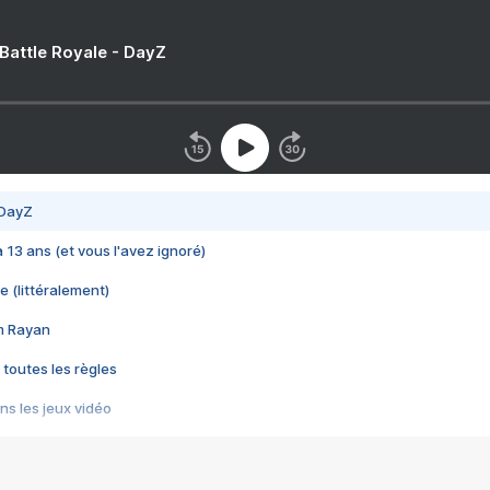
 Battle Royale - DayZ
 DayZ
 a 13 ans (et vous l'avez ignoré)
e (littéralement)
im Rayan
 toutes les règles
s les jeux vidéo
us choquant de Rockstar ? - Le scandale BULLY
e plus moche de Steam