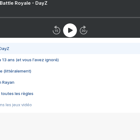
 Battle Royale - DayZ
 DayZ
 a 13 ans (et vous l'avez ignoré)
e (littéralement)
im Rayan
 toutes les règles
s les jeux vidéo
us choquant de Rockstar ? - Le scandale BULLY
e plus moche de Steam
du RÊVE tourne au CAUCHEMAR