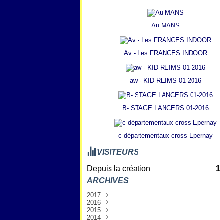
Au MANS
Av - Les FRANCES INDOOR
aw - KID REIMS 01-2016
B- STAGE LANCERS 01-2016
c départementaux cross Epernay
VISITEURS
Depuis la création
1
ARCHIVES
2017
2016
Janvier
(3)
2015
Décembre
(7)
2014
Novembre
Décembre
(6)
(8)