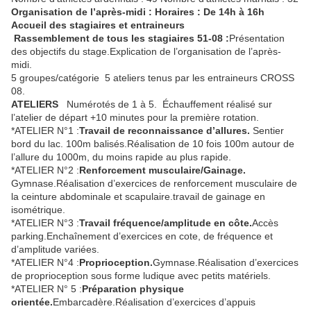
Organisation de l’après-midi :
Horaires
: De 14h à 16h
Accueil des stagiaires et entraineurs
Rassemblement de tous les stagiaires 51-08 :
Présentation
des objectifs du stage.Explication de l’organisation de l’après-
midi.
5 groupes/catégorie 5 ateliers tenus par les entraineurs CROSS
08.
ATELIERS
Numérotés de 1 à 5. Échauffement réalisé sur
l’atelier de départ +10 minutes pour la première rotation.
*ATELIER N°1 :
Travail de reconnaissance d’allures.
Sentier
bord du lac. 100m balisés.Réalisation de 10 fois 100m autour de
l’allure du 1000m, du moins rapide au plus rapide.
*ATELIER N°2 :
Renforcement musculaire/Gainage.
Gymnase.Réalisation d’exercices de renforcement musculaire de
la ceinture abdominale et scapulaire.travail de gainage en
isométrique.
*ATELIER N°3 :
Travail fréquence/amplitude en côte.
Accès
parking.Enchaînement d’exercices en cote, de fréquence et
d’amplitude variées.
*ATELIER N°4 :
Proprioception.
Gymnase.Réalisation d’exercices
de proprioception sous forme ludique avec petits matériels.
*ATELIER N° 5 :
Préparation physique
orientée.
Embarcadère.Réalisation d’exercices d’appuis