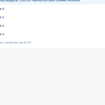
bey Maguire, c'est lui ! Rencontre avec Damien Witecka
e 6
e 5
e 4
e 3
s créatrices de la VF !
e 2
e 1
e Mektoub My Love arrive enfin ! Rencontre avec Shaïn Boumedine et Sal
i : après Toni en famille
elle réalise le bouleversant Dites lui que je l'aime
ais ! Rencontre autour de Vie privée de Rebecca Zlotowski
 de Marguerite, Grave... Rencontre avec Ella Rumpf