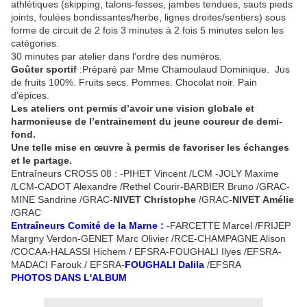
athlétiques (skipping, talons-fesses, jambes tendues, sauts pieds
joints, foulées bondissantes/herbe, lignes droites/sentiers) sous
forme de circuit de 2 fois 3 minutes à 2 fois 5 minutes selon les
catégories.
30 minutes par atelier dans l’ordre des numéros.
Goûter sportif
:Préparé par Mme Chamoulaud Dominique. Jus
de fruits 100%. Fruits secs. Pommes. Chocolat noir. Pain
d’épices.
Les ateliers ont permis d’avoir une vision globale et
harmonieuse de l’entrainement du jeune coureur de demi-
fond.
Une telle mise en œuvre à permis de favoriser les échanges
et le partage.
Entraîneurs CROSS 08 : -PIHET Vincent /LCM -JOLY Maxime
/LCM-CADOT Alexandre /Rethel Courir-BARBIER Bruno /GRAC-
MINE Sandrine /GRAC-
NIVET Christophe
/GRAC-
NIVET Amélie
/GRAC
Entraîneurs Comité de la Marne :
-FARCETTE Marcel /FRIJEP
Margny Verdon-GENET Marc Olivier /RCE-CHAMPAGNE Alison
/COCAA-HALASSI Hichem / EFSRA-FOUGHALI Ilyes /EFSRA-
MADACI Farouk / EFSRA-
FOUGHALI Dalila
/EFSRA
PHOTOS DANS L'ALBUM