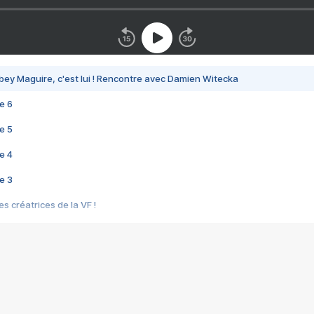
bey Maguire, c'est lui ! Rencontre avec Damien Witecka
e 6
e 5
e 4
e 3
s créatrices de la VF !
e 2
e 1
e Mektoub My Love arrive enfin ! Rencontre avec Shaïn Boumedine et Sal
i : après Toni en famille