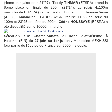
(4ème française en 4'21"97).
Teddy TINMAR
(EFSRA) prend la
8ème place en finale du 200m (21"14). Le relais 4x100m
masculin de l'EFSRA (Famié, Sakho, Tinmar, Ehui) termine 6ème
(41"25).
Amandine ELARD
(DACR) réalise 11"86 en série du
100m et 23"95 en série du 200m.
Cédric HOUSSAYE
(EFSRA) a
été disqualifié sur le 10000m marche.
Sélection aux Championnats d'Europe d'athlétisme à
Helsinki (FIN) du 27 juin au 1er juillet :
Mahiedine MEKHISSI
fera partie de l'équipe de France sur 3000m steeple.