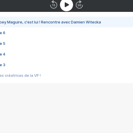
bey Maguire, c'est lui ! Rencontre avec Damien Witecka
e 6
e 5
e 4
e 3
s créatrices de la VF !
e 2
e 1
e Mektoub My Love arrive enfin ! Rencontre avec Shaïn Boumedine et Sal
i : après Toni en famille
elle réalise le bouleversant Dites lui que je l'aime